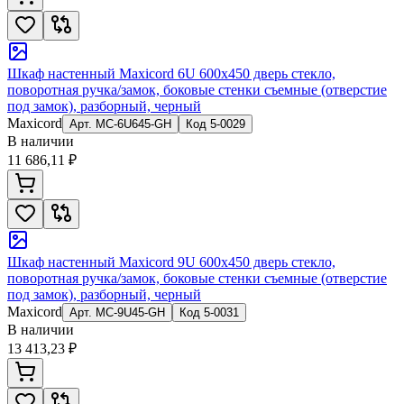
Шкаф настенный Maxicord 6U 600x450 дверь стекло,
поворотная ручка/замок, боковые стенки съемные (отверстие
под замок), разборный, черный
Maxicord
Арт.
MC-6U645-GH
Код
5-0029
В наличии
11 686,11 ₽
Шкаф настенный Maxicord 9U 600x450 дверь стекло,
поворотная ручка/замок, боковые стенки съемные (отверстие
под замок), разборный, черный
Maxicord
Арт.
MC-9U45-GH
Код
5-0031
В наличии
13 413,23 ₽