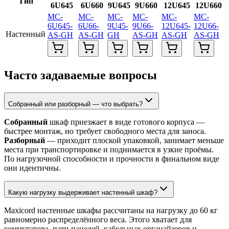
Тип
6U645
6U660
9U645
9U660
12U645
12U660
MC-
MC-
MC-
MC-
MC-
MC-
6U645-
6U66-
9U45-
9U66-
12U645-
12U66-
Настенный
AS-GH
AS-GH
GH
AS-GH
AS-GH
AS-GH
Часто задаваемые вопросы
Собранный или разборный — что выбрать?
Собранный
шкаф приезжает в виде готового корпуса —
быстрее монтаж, но требует свободного места для заноса.
Разборный
— приходит плоской упаковкой, занимает меньше
места при транспортировке и поднимается в узкие проёмы.
По нагрузочной способности и прочности в финальном виде
они идентичны.
Какую нагрузку выдерживает настенный шкаф?
Maxicord настенные шкафы рассчитаны на нагрузку до 60 кг
равномерно распределённого веса. Этого хватает для
коммутатора, патч-панелей, кабельных органайзеров и