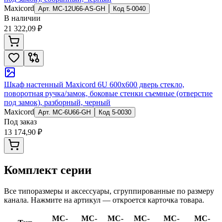
Maxicord
Арт.
MC-12U66-AS-GH
Код
5-0040
В наличии
21 322,09 ₽
Шкаф настенный Maxicord 6U 600x600 дверь стекло,
поворотная ручка/замок, боковые стенки съемные (отверстие
под замок), разборный, черный
Maxicord
Арт.
MC-6U66-GH
Код
5-0030
Под заказ
13 174,90 ₽
Комплект серии
Все типоразмеры и аксессуары, сгруппированные по размеру
канала. Нажмите на артикул — откроется карточка товара.
MC-
MC-
MC-
MC-
MC-
MC-