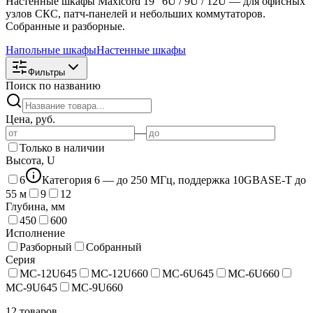
Настенные шкафы Maxicord 19" 6U / 9U / 12U — для офисных
узлов СКС, патч-панелей и небольших коммутаторов.
Собранные и разборные.
Напольные шкафы
Настенные шкафы
Фильтры
Поиск по названию
Цена, руб.
—
Только в наличии
Высота, U
6
Категория 6 — до 250 МГц, поддержка 10GBASE-T до
55 м
9
12
Глубина, мм
450
600
Исполнение
Разборный
Собранный
Серия
MC-12U645
MC-12U660
MC-6U645
MC-6U660
MC-9U645
MC-9U660
12 товаров