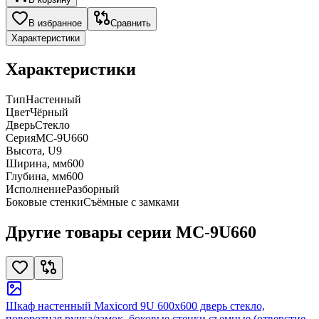
В избранное
Сравнить
Характеристики
Характеристики
Тип
Настенный
Цвет
Чёрный
Дверь
Стекло
Серия
MC-9U660
Высота, U
9
Ширина, мм
600
Глубина, мм
600
Исполнение
Разборный
Боковые стенки
Съёмные с замками
Другие товары серии MC-9U660
Шкаф настенный Maxicord 9U 600x600 дверь стекло,
поворотная ручка/замок, боковые стенки съемные (отверстие