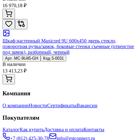
16 970,18 ₽
Шкаф настенный Maxicord 9U 600x450 дверь стекло,
поворотная ручка/замок, боковые стенки съемные (отверстие
под замок), разборный, черный
Арт.
MC-9U45-GH
Код
5-0031
В наличии
13 413,23 ₽
Компания
О компании
Новости
Сертификаты
Вакансии
Покупателям
Каталог
Как купить
Доставка и оплата
Контакты
+7 (812) 425-30-78
info@estconnect.ru