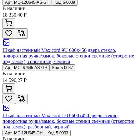
Арт.
MC-12U645-AS-GH
Код
5-0039
В наличии
18 330,40 ₽
Шкаф настенный Maxicord 9U 600x450 дверь стекло,
поворотная ручка/замок, боковые стенки съемные (отверстие
под замок), собранный, черный
Арт.
MC-9U645-AS-GH
Код
5-0037
В наличии
14 596,27 ₽
Шкаф настенный Maxicord 12U 600x450 дверь стекло,
поворотная ручка/замок, боковые стенки съемные (отверстие
под замок), разборный, черный
Арт.
MC-12U645-GH
Код
5-0033
В наличии