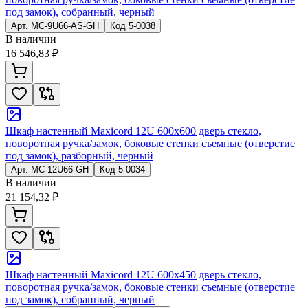
под замок), собранный, черный
Арт.
MC-9U66-AS-GH
Код
5-0038
В наличии
16 546,83 ₽
Шкаф настенный Maxicord 12U 600x600 дверь стекло,
поворотная ручка/замок, боковые стенки съемные (отверстие
под замок), разборный, черный
Арт.
MC-12U66-GH
Код
5-0034
В наличии
21 154,32 ₽
Шкаф настенный Maxicord 12U 600x450 дверь стекло,
поворотная ручка/замок, боковые стенки съемные (отверстие
под замок), собранный, черный