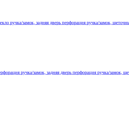
кло ручка/замок, задняя дверь перфорация ручка/замок, щеточн
рфорация ручка/замок, задняя дверь перфорация ручка/замок, щ