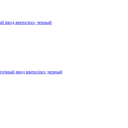
ый ввод вверх/низ, черный
еточный ввод вверх/низ, черный