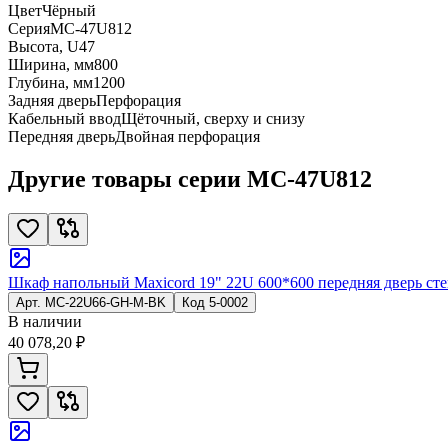
Цвет
Чёрный
Серия
MC-47U812
Высота, U
47
Ширина, мм
800
Глубина, мм
1200
Задняя дверь
Перфорация
Кабельный ввод
Щёточный, сверху и снизу
Передняя дверь
Двойная перфорация
Другие товары серии MC-47U812
Шкаф напольный Maxicord 19" 22U 600*600 передняя дверь стек
Арт.
MC-22U66-GH-M-BK
Код
5-0002
В наличии
40 078,20 ₽