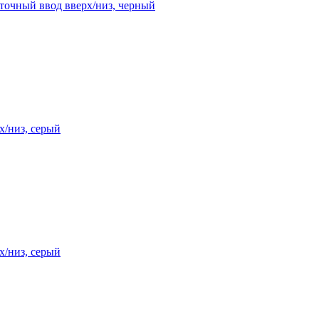
еточный ввод вверх/низ, черный
х/низ, серый
х/низ, серый