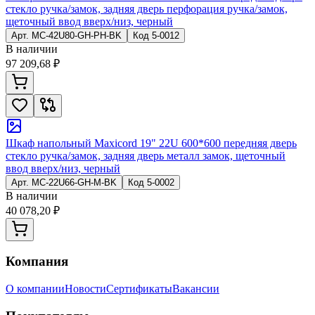
стекло ручка/замок, задняя дверь перфорация ручка/замок,
щеточный ввод вверх/низ, черный
Арт.
MC-42U80-GH-PH-BK
Код
5-0012
В наличии
97 209,68 ₽
Шкаф напольный Maxicord 19" 22U 600*600 передняя дверь
стекло ручка/замок, задняя дверь металл замок, щеточный
ввод вверх/низ, черный
Арт.
MC-22U66-GH-M-BK
Код
5-0002
В наличии
40 078,20 ₽
Компания
О компании
Новости
Сертификаты
Вакансии