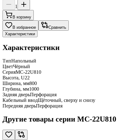
1
В корзину
В избранное
Сравнить
Характеристики
Характеристики
Тип
Напольный
Цвет
Чёрный
Серия
MC-22U810
Высота, U
22
Ширина, мм
800
Глубина, мм
1000
Задняя дверь
Перфорация
Кабельный ввод
Щёточный, сверху и снизу
Передняя дверь
Перфорация
Другие товары серии MC-22U810