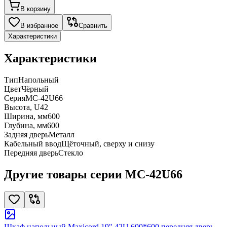
В корзину
В избранное
Сравнить
Характеристики
Характеристики
Тип
Напольный
Цвет
Чёрный
Серия
MC-42U66
Высота, U
42
Ширина, мм
600
Глубина, мм
600
Задняя дверь
Металл
Кабельный ввод
Щёточный, сверху и снизу
Передняя дверь
Стекло
Другие товары серии MC-42U66
Шкаф напольный Maxicord 19" 42U 600*600 передняя дверь