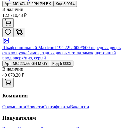
Арт.
MC-47U12-2PH-PH-BK
Код
5-0014
В наличии
122 710,43 ₽
Шкаф напольный Maxicord 19" 22U 600*600 передняя дверь
стекло ручка/замок, задняя дверь металл замок, щеточный
ввод вверх/низ, серый
Арт.
MC-22U66-GH-M-GY
Код
5-0003
В наличии
40 078,20 ₽
Компания
О компании
Новости
Сертификаты
Вакансии
Покупателям