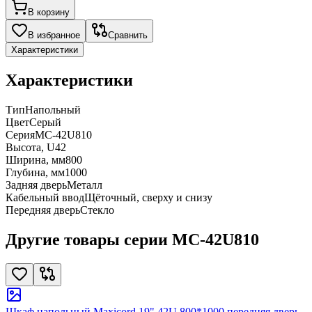
В корзину
В избранное
Сравнить
Характеристики
Характеристики
Тип
Напольный
Цвет
Серый
Серия
MC-42U810
Высота, U
42
Ширина, мм
800
Глубина, мм
1000
Задняя дверь
Металл
Кабельный ввод
Щёточный, сверху и снизу
Передняя дверь
Стекло
Другие товары серии MC-42U810
Шкаф напольный Maxicord 19" 42U 800*1000 передняя дверь